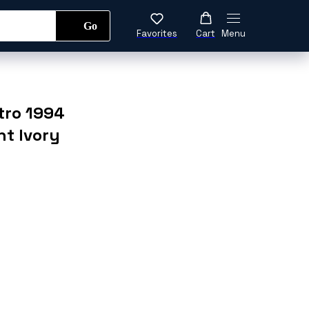
Go
Favorites
Cart
Menu
да
Обувь
Аксессуары
tro 1994
t Ivory