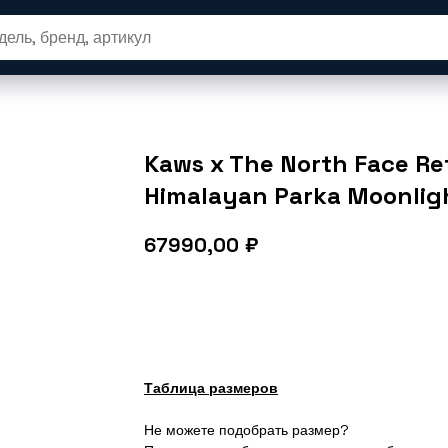
вары
Новые релизы
SALE
Одеж
Kaws x The North Face Re
Himalayan Parka Moonligh
67990,00
₽
В корзину
Таблица размеров
Не можете подобрать размер?