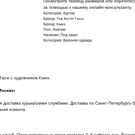
Посмотрите таблицу размеров или обратитес
за помощью к нашему онлайн-консультанту.
Категория: Куртки
Бренд: The North Face
Бренд: Kaws
Пол: Унисекс
Наличие: Под заказ
Категория: Верхняя одежда
Face с художником Kaws.
Москве:
 доставка курьерскими службами. Доставка по Санкт-Петербургу б
ания клиента.
 служб. Ориентировочные сроки доставки 2-3 рабочих дня. Доста