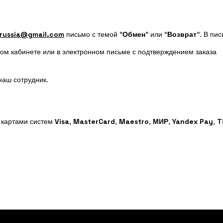
russia@gmail.com
письмо с темой "
Обмен
" или “
Возврат
”. В пи
ном кабинете или в электронном письме с подтверждением заказа
наш сотрудник.
 картами систем
Visa
,
MasterCard
,
Maestro
,
МИР
,
Yandex Pay
,
T