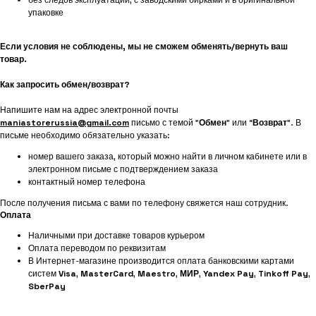
упаковке
Если условия не соблюдены, мы не сможем обменять/вернуть ваш
товар.
Как запросить обмен/возврат?
Напишите нам на адрес электронной почты
maniastorerussia@gmail.com
письмо с темой "
Обмен
" или “
Возврат
”. В
письме необходимо обязательно указать:
номер вашего заказа, который можно найти в личном кабинете или в
электронном письме с подтверждением заказа
контактный номер телефона
После получения письма с вами по телефону свяжется наш сотрудник.
Оплата
Наличными при доставке товаров курьером
Оплата переводом по реквизитам
В Интернет-магазине производится оплата банковскими картами
систем
Visa
,
MasterCard
,
Maestro
,
МИР
,
Yandex Pay
,
Tinkoff Pay
,
SberPay