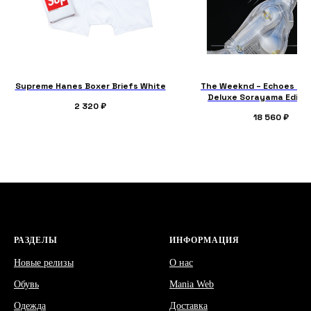
Supreme Hanes Boxer Briefs White
The Weeknd – Echoes Of 
Deluxe Sorayama Editio
2 320
₽
18 560
₽
РАЗДЕЛЫ
ИНФОРМАЦИЯ
Новые релизы
О нас
Обувь
Mania Web
Одежда
Доставка