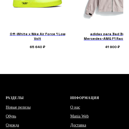
Off-White x Nike Air Force 1 Low
adidas para Bad Bunn
Volt
Mercedes-AMG F1 Racing
Track Top with Balaclav
65 640
₽
41 900
₽
РАЗДЕЛЫ
ИНФОРМАЦИЯ
Новые релизы
О нас
Обувь
Mania Web
Одежда
Доставка