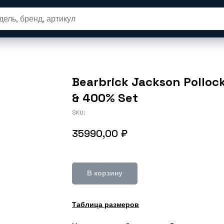
вары
Новые релизы
SALE
Одеж
Bearbrick Jackson Polloc
& 400% Set
SKU:
35990,00
₽
В корзину
Таблица размеров