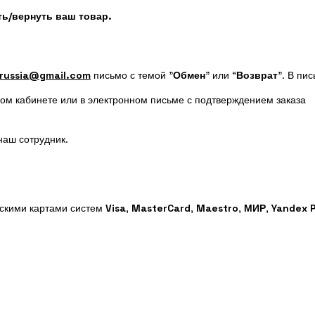
ь/вернуть ваш товар.
russia@gmail.com
письмо с темой "
Обмен
" или “
Возврат
”. В пи
ном кабинете или в электронном письме с подтверждением заказа
наш сотрудник.
вскими картами систем
Visa
,
MasterCard
,
Maestro
,
МИР
,
Yandex 