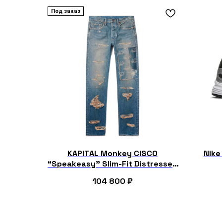
Под заказ
KAPITAL Monkey CISCO
Nike 
“Speakeasy” Slim-Fit Distressed
Denim Jeans
104 800
₽