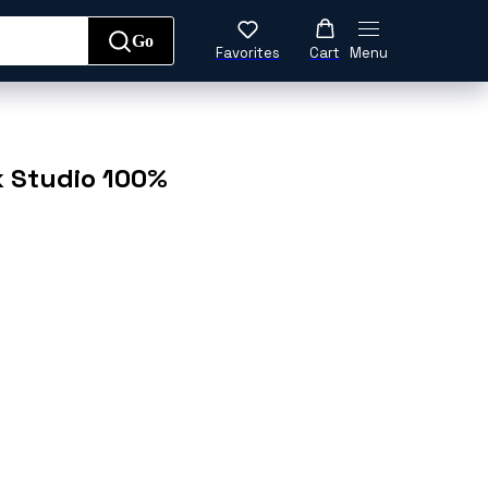
Go
Favorites
Cart
Menu
да
Обувь
Аксессуары
k Studio 100%