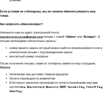
упаковке
Если условия не соблюдены, мы не сможем обменять/вернуть ваш
товар.
Как запросить обмен/возврат?
Напишите нам на адрес электронной почты
maniastorerussia@gmail.com
письмо с темой "
Обмен
" или “
Возврат
”. В
письме необходимо обязательно указать:
номер вашего заказа, который можно найти в личном кабинете или в
электронном письме с подтверждением заказа
контактный номер телефона
После получения письма с вами по телефону свяжется наш сотрудник.
Оплата
Наличными при доставке товаров курьером
Оплата переводом по реквизитам
В Интернет-магазине производится оплата банковскими картами
систем
Visa
,
MasterCard
,
Maestro
,
МИР
,
Yandex Pay
,
Tinkoff Pay
,
SberPay