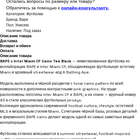
Остались вопросы по размеру или товару?
Обратитесь за помощью к
онлайн-консультанту.
Категория: Футболки
Бренд: Bape
Пол: Унисекс
Наличие: Под заказ
Описание товара
Доставка
Возврат и обмен
Оплата
Описание товара
BAPE x Inter Miami CF Camo Tee Black
— лимитированная футболка из
коллаборации BAPE и Inter Miami CF, объединяющая футбольную эстетику
Miami и архивный streetwear-код A Bathing Ape.
Модель выполнена в чёрной расцветке с tonal camo pattern по всей
поверхности и дополнена контрастными pink graphics. На груди
расположены логотипы Inter Miami CF и BAPE, а на спине — крупный номер
93 в стиле классических футбольных jerseys.
Коллекция вдохновлена современной football culture, lifestyle-эстетикой
MLS и визуальным стилем Miami. Сочетание чёрной базы, розовых деталей
и фирменного BAPE camo делает модель одной из самых заметных вещей
коллаборации.
Футболка отлично вписывается в summer streetwear, football-inspired