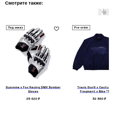
Смотрите также:
Под заказ
Pre-order
Supreme x Fox Racing DMX Bomber
Travis Scott x Cactus J
Gloves
Fragment x Nike “Tok
Windbreaker Zip Jac
25 420
₽
32 360
₽