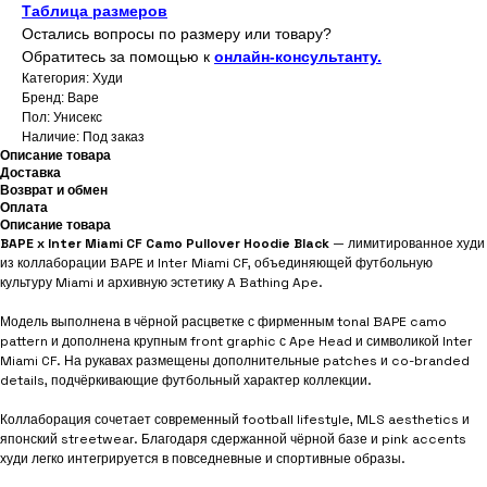
Таблица размеров
Остались вопросы по размеру или товару?
Обратитесь за помощью к
онлайн-консультанту.
Категория: Худи
Бренд: Bape
Пол: Унисекс
Наличие: Под заказ
Описание товара
Доставка
Возврат и обмен
Оплата
Описание товара
BAPE x Inter Miami CF Camo Pullover Hoodie Black
— лимитированное худи
из коллаборации BAPE и Inter Miami CF, объединяющей футбольную
культуру Miami и архивную эстетику A Bathing Ape.
Модель выполнена в чёрной расцветке с фирменным tonal BAPE camo
pattern и дополнена крупным front graphic с Ape Head и символикой Inter
Miami CF. На рукавах размещены дополнительные patches и co-branded
details, подчёркивающие футбольный характер коллекции.
Коллаборация сочетает современный football lifestyle, MLS aesthetics и
японский streetwear. Благодаря сдержанной чёрной базе и pink accents
худи легко интегрируется в повседневные и спортивные образы.