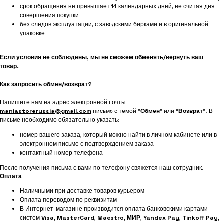
срок обращения не превышает 14 календарных дней, не считая дня
совершения покупки
без следов эксплуатации, с заводскими бирками и в оригинальной
упаковке
Если условия не соблюдены, мы не сможем обменять/вернуть ваш
товар.
Как запросить обмен/возврат?
Напишите нам на адрес электронной почты
maniastorerussia@gmail.com
письмо с темой "
Обмен
" или “
Возврат
”. В
письме необходимо обязательно указать:
номер вашего заказа, который можно найти в личном кабинете или в
электронном письме с подтверждением заказа
контактный номер телефона
После получения письма с вами по телефону свяжется наш сотрудник.
Оплата
Наличными при доставке товаров курьером
Оплата переводом по реквизитам
В Интернет-магазине производится оплата банковскими картами
систем
Visa
,
MasterCard
,
Maestro
,
МИР
,
Yandex Pay
,
Tinkoff Pay
,