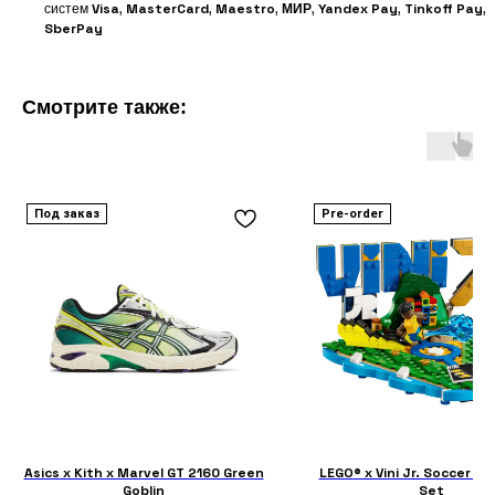
систем
Visa
,
MasterCard
,
Maestro
,
МИР
,
Yandex Pay
,
Tinkoff Pay
,
SberPay
Смотрите также:
Под заказ
Pre-order
Asics x Kith x Marvel GT 2160 Green
LEGO® x Vini Jr. Soccer Hi
Goblin
Set