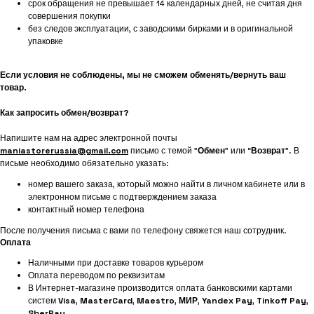
срок обращения не превышает 14 календарных дней, не считая дня
совершения покупки
без следов эксплуатации, с заводскими бирками и в оригинальной
упаковке
Если условия не соблюдены, мы не сможем обменять/вернуть ваш
товар.
Как запросить обмен/возврат?
Напишите нам на адрес электронной почты
maniastorerussia@gmail.com
письмо с темой "
Обмен
" или “
Возврат
”. В
письме необходимо обязательно указать:
номер вашего заказа, который можно найти в личном кабинете или в
электронном письме с подтверждением заказа
контактный номер телефона
После получения письма с вами по телефону свяжется наш сотрудник.
Оплата
Наличными при доставке товаров курьером
Оплата переводом по реквизитам
В Интернет-магазине производится оплата банковскими картами
систем
Visa
,
MasterCard
,
Maestro
,
МИР
,
Yandex Pay
,
Tinkoff Pay
,
SberPay