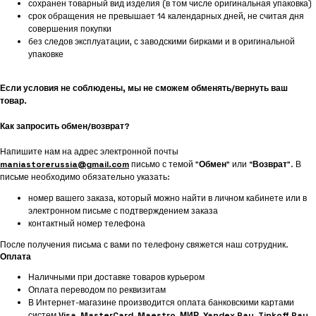
сохранен товарный вид изделия (в том числе оригинальная упаковка)
срок обращения не превышает 14 календарных дней, не считая дня
совершения покупки
без следов эксплуатации, с заводскими бирками и в оригинальной
упаковке
Если условия не соблюдены, мы не сможем обменять/вернуть ваш
товар.
Как запросить обмен/возврат?
Напишите нам на адрес электронной почты
maniastorerussia@gmail.com
письмо с темой "
Обмен
" или “
Возврат
”. В
письме необходимо обязательно указать:
номер вашего заказа, который можно найти в личном кабинете или в
электронном письме с подтверждением заказа
контактный номер телефона
После получения письма с вами по телефону свяжется наш сотрудник.
Оплата
Наличными при доставке товаров курьером
Оплата переводом по реквизитам
В Интернет-магазине производится оплата банковскими картами
систем
Visa
,
MasterCard
,
Maestro
,
МИР
,
Yandex Pay
,
Tinkoff Pay
,