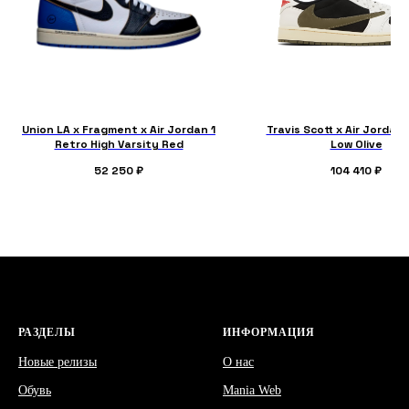
Union LA x Fragment x Air Jordan 1
Travis Scott x Air Jordan 
Retro High Varsity Red
Low Olive
52 250
₽
104 410
₽
РАЗДЕЛЫ
ИНФОРМАЦИЯ
Новые релизы
О нас
Обувь
Mania Web