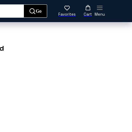
Go
Favorites
Cart
Menu
да
Обувь
Аксессуары
rd