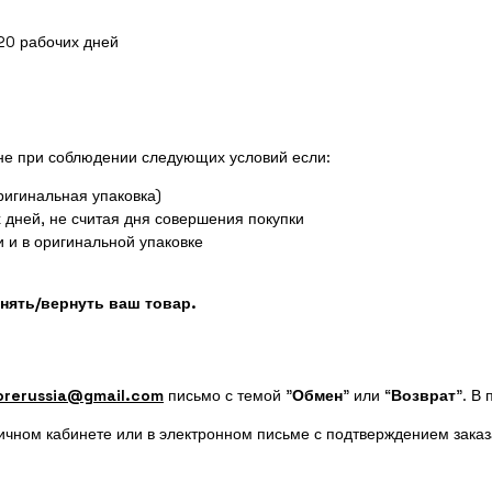
-20 рабочих дней
не при соблюдении следующих условий если:
ригинальная упаковка)
дней, не считая дня совершения покупки
и и в оригинальной упаковке
нять/вернуть ваш товар.
orerussia@gmail.com
письмо с темой "
Обмен
" или “
Возврат
”. В
личном кабинете или в электронном письме с подтверждением заказ