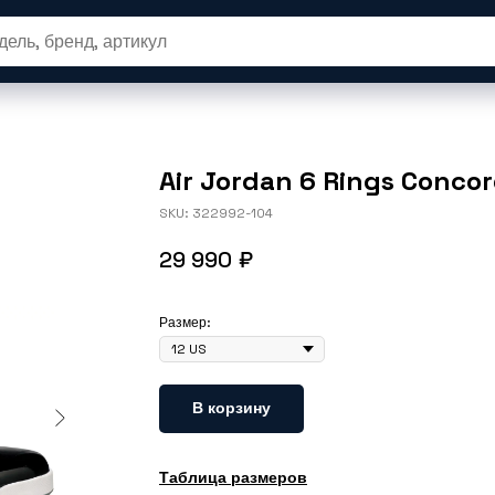
вары
Новые релизы
SALE
Одеж
Air Jordan 6 Rings Conco
SKU:
322992-104
29 990
₽
Размер:
В корзину
Таблица размеров