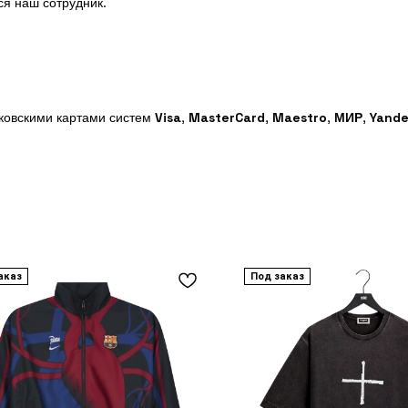
ся наш сотрудник.
нковскими картами систем
Visa
,
MasterCard
,
Maestro
,
МИР
,
Yande
аказ
Под заказ