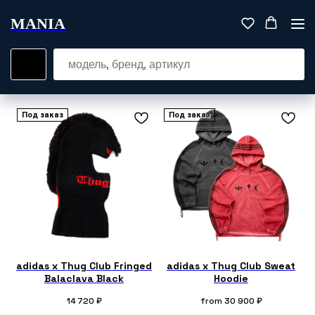
MANIA
Под заказ
Под заказ
adidas x Thug Club Fringed
adidas x Thug Club Sweat
Balaclava Black
Hoodie
14 720
₽
from
30 900
₽