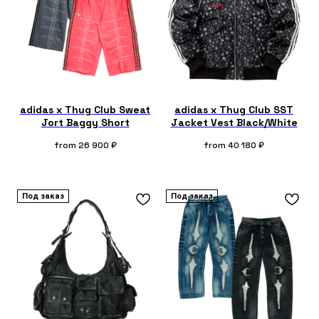
adidas x Thug Club Sweat
adidas x Thug Club SST
Jort Baggy Short
Jacket Vest Black/White
from
26 900
₽
from
40 180
₽
Под заказ
Под заказ