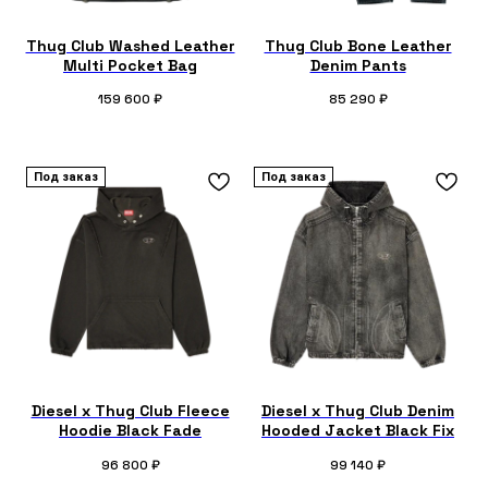
Thug Club Washed Leather
Thug Club Bone Leather
Multi Pocket Bag
Denim Pants
159 600
₽
85 290
₽
Под заказ
Под заказ
Diesel x Thug Club Fleece
Diesel x Thug Club Denim
Hoodie Black Fade
Hooded Jacket Black Fix
96 800
₽
99 140
₽