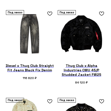
Под заказ
Под заказ
Diesel x Thug Club Straight
Thug Club x Alpha
Fit Jeans Black Fix Denim
Industries CWU 45/P
Studded Jacket FW25
116 820
₽
84 120
₽
Под заказ
Под заказ