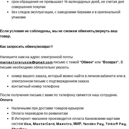
срок обращения не превышает 14 календарных дней, не считая дня
совершения покупки
без следов эксплуатации, с заводскими бирками и в оригинальной
упаковке
Если условия не соблюдены, мы не сможем обменять/вернуть ваш
товар.
Как запросить обмен/возврат?
Напишите нам на адрес электронной почты
maniastorerussia@gmail.com
письмо с темой "
Обмен
" или “
Возврат
”. В
письме необходимо обязательно указать:
номер вашего заказа, который можно найти в личном кабинете или в
электронном письме с подтверждением заказа
контактный номер телефона
После получения письма с вами по телефону свяжется наш сотрудник.
Оплата
Наличными при доставке товаров курьером
Оплата переводом по реквизитам
В Интернет-магазине производится оплата банковскими картами
систем
Visa
,
MasterCard
,
Maestro
,
МИР
,
Yandex Pay
,
Tinkoff Pay
,
SberPay