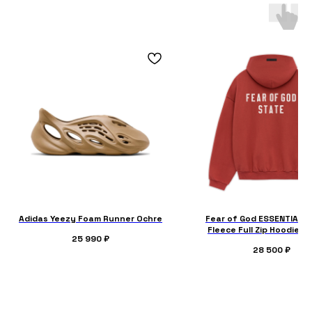
Adidas Yeezy Foam Runner Ochre
Fear of God ESSENTIALS
Fleece Full Zip Hoodie C
25 990
₽
28 500
₽