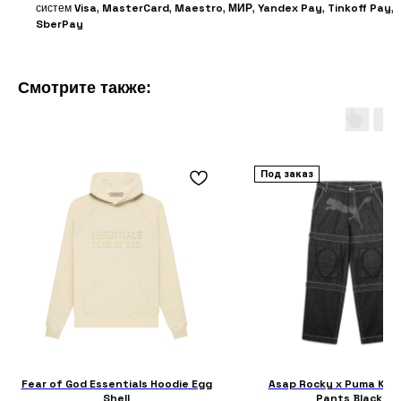
систем
Visa
,
MasterCard
,
Maestro
,
МИР
,
Yandex Pay
,
Tinkoff Pay
,
SberPay
Смотрите также:
Под заказ
Fear of God Essentials Hoodie Egg
Asap Rocky x Puma Kne
Shell
Pants Black