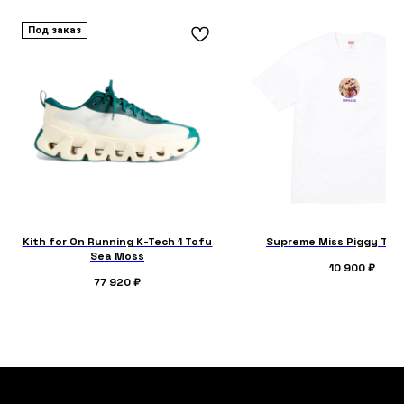
Под заказ
Kith for On Running K-Tech 1 Tofu
Supreme Miss Piggy Tee
Sea Moss
10 900
₽
77 920
₽