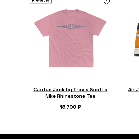
Pre-order
Cactus Jack by Travis Scott x
Air 
Nike Rhinestone Tee
18 700
₽