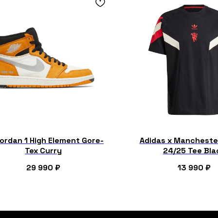
Jordan 1 High Element Gore-
Adidas x Mancheste
Tex Curry
24/25 Tee Bla
29 990
₽
13 990
₽