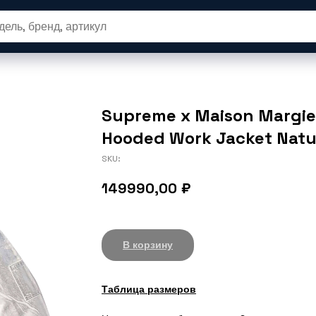
вары
Новые релизы
SALE
Одеж
Supreme x Maison Margiel
Hooded Work Jacket Natu
SKU:
149990,00
₽
В корзину
Таблица размеров