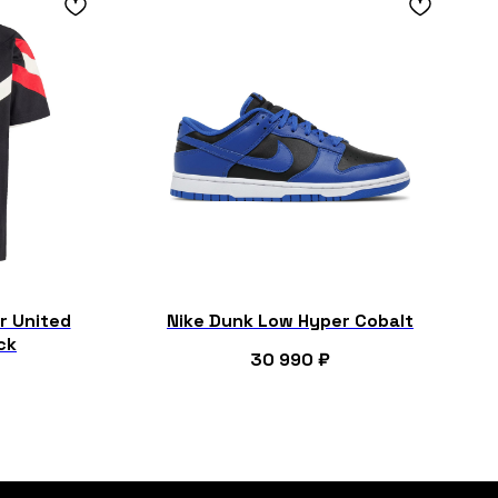
r United
Nike Dunk Low Hyper Cobalt
ck
30 990
₽