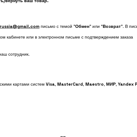
ь/вернуть ваш товар.
russia@gmail.com
письмо с темой "
Обмен
" или “
Возврат
”. В пи
ном кабинете или в электронном письме с подтверждением заказа
наш сотрудник.
вскими картами систем
Visa
,
MasterCard
,
Maestro
,
МИР
,
Yandex 