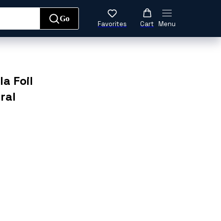
Go
Favorites
Cart
Menu
да
Обувь
Аксессуары
a Foil
ral