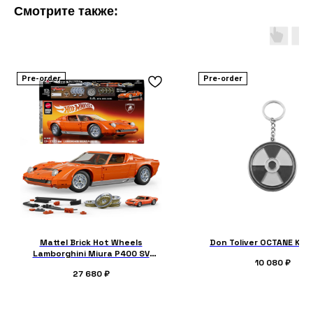
Смотрите также:
Pre-order
Pre-order
Mattel Brick Hot Wheels
Don Toliver OCTANE Key
Lamborghini Miura P400 SV
10 080
₽
Collectible Building Set
27 680
₽