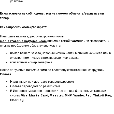
упаковке
Если условия не соблюдены, мы не сможем обменять/вернуть ваш
товар.
Как запросить обмен/возврат?
Напишите нам на адрес электронной почты
maniastorerussia@gmail.com
письмо с темой "
Обмен
" или “
Возврат
”. В
письме необходимо обязательно указать:
номер вашего заказа, который можно найти в личном кабинете или в
электронном письме с подтверждением заказа
контактный номер телефона
После получения письма с вами по телефону свяжется наш сотрудник.
Оплата
Наличными при доставке товаров курьером
Оплата переводом по реквизитам
В Интернет-магазине производится оплата банковскими картами
систем
Visa
,
MasterCard
,
Maestro
,
МИР
,
Yandex Pay
,
Tinkoff Pay
,
SberPay