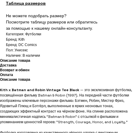
Таблица размеров
Не можете подобрать размер?
Посмотрите таблицу размеров или обратитесь
за помощью к нашему онлайн-консультанту.
Категория: Футболки
Бренд: Kith
Бренд: DC Comics
Пол: Унисекс
Наличие: В наличии
Описание товара
Доставка
Возврат и обмен
Оплата
Описание товара
Kith x Batman and Robin Vintage Tee Black
— это эксклюзивная футболка,
посвящённая фильму Batman & Robin (1997). На передней части футболки
изображены ключевые персонажи фильма: Бэтмен, Робин, Мистер Фриз,
Ядовитый Плющ и Бэтгёрл, выполненные в ярких неоновых тонах,
создающих эффектный контраст на чёрном фоне. На спинке расположена
минималистичная надпись "Batman & Robin" с отсылкой к фильмам и
упоминанием ценностей героев: "Strength, Courage, Honor, and Loyalty."
Футболка изготовлена из качественного чёрного хлопка с винтажным