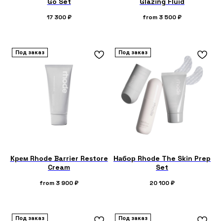
Go Set
Glazing Fluid
17 300
₽
from
3 500
₽
Под заказ
Под заказ
Крем Rhode Barrier Restore
Набор Rhode The Skin Prep
Cream
Set
from
3 900
₽
20 100
₽
Под заказ
Под заказ