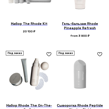
Набор The Rhode Kit
Гель-бальзам Rhode
Pineapple Refresh
20 100
₽
from
3 900
₽
Под заказ
Под заказ
Набор Rhode The On-The-
Сыворотка Rhode Peptide