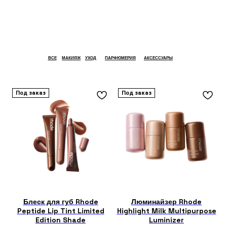
ВСЕ
МАКИЯЖ
УХОД
ПАРФЮМЕРИЯ
АКСЕССУАРЫ
Под заказ
Под заказ
Блеск для губ Rhode
Люминайзер Rhode
Peptide Lip Tint Limited
Highlight Milk Multipurpose
Edition Shade
Luminizer