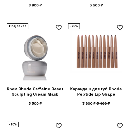
3 900
₽
5 500
₽
Под заказ
-25%
Крем Rhode Caffeine Reset
Карандаш для губ Rhode
Sculpting Cream Mask
Peptide Lip Shape
5 500
₽
3 900
₽
5 400
₽
-10%