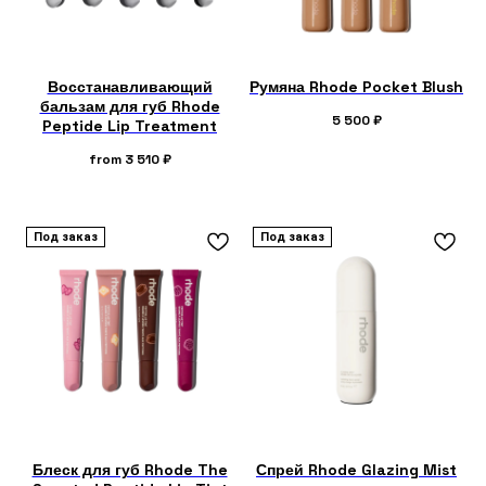
Восстанавливающий
Румяна Rhode Pocket Blush
бальзам для губ Rhode
5 500
₽
Peptide Lip Treatment
from
3 510
₽
Под заказ
Под заказ
Блеск для губ Rhode The
Спрей Rhode Glazing Mist