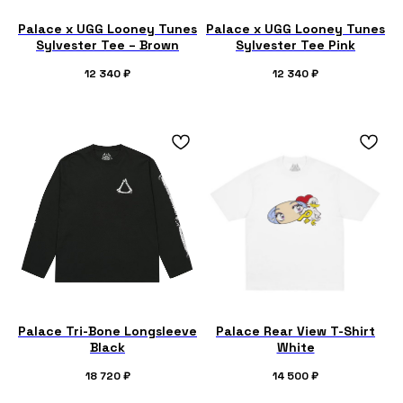
Palace x UGG Looney Tunes
Palace x UGG Looney Tunes
Sylvester Tee – Brown
Sylvester Tee Pink
12 340
₽
12 340
₽
Palace Tri-Bone Longsleeve
Palace Rear View T-Shirt
Black
White
18 720
₽
14 500
₽