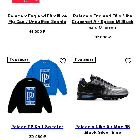
Palace x England FA x Nike
Palace x England FA x Nike
Fly Cap / Uncuffed Beanie
Cryoshot Air Speed M Black
and Crimson
14 900
₽
37 800
₽
Под заказ
Под заказ
Palace PP Knit Sweater
Palace x Nike Air Max 95
Black Silver Blue
32 480
₽