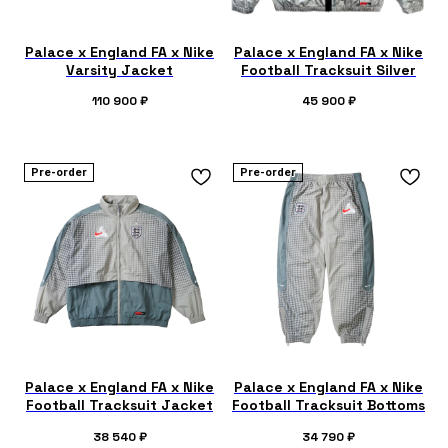
Palace x England FA x Nike
Palace x England FA x Nike
Varsity Jacket
Football Tracksuit Silver
110 900
₽
45 900
₽
Pre-order
Pre-order
Palace x England FA x Nike
Palace x England FA x Nike
Football Tracksuit Jacket
Football Tracksuit Bottoms
38 540
₽
34 790
₽