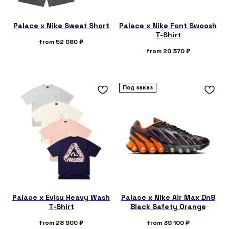
Palace x Nike Sweat Short
Palace x Nike Font Swoosh
T-Shirt
from
52 080
₽
from
20 370
₽
Под заказ
Palace x Evisu Heavy Wash
Palace x Nike Air Max Dn8
T-Shirt
Black Safety Orange
from
28 900
₽
from
39 100
₽