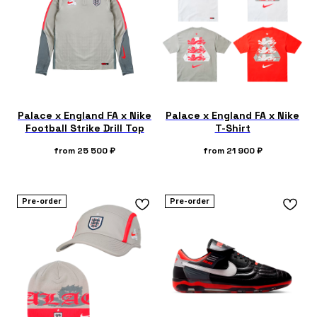
Palace x England FA x Nike
Palace x England FA x Nike
Football Strike Drill Top
T-Shirt
from
25 500
₽
from
21 900
₽
Pre-order
Pre-order