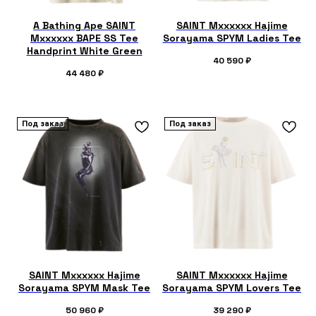
A Bathing Ape SAINT
SAINT Mxxxxxx Hajime
Mxxxxxx BAPE SS Tee
Sorayama SPYM Ladies Tee
Handprint White Green
40 590
₽
44 480
₽
Под заказ
Под заказ
SAINT Mxxxxxx Hajime
SAINT Mxxxxxx Hajime
Sorayama SPYM Mask Tee
Sorayama SPYM Lovers Tee
50 960
₽
39 290
₽