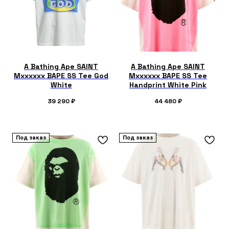
A Bathing Ape SAINT
A Bathing Ape SAINT
Mxxxxxx BAPE SS Tee God
Mxxxxxx BAPE SS Tee
White
Handprint White Pink
39 290
₽
44 480
₽
Под заказ
Под заказ