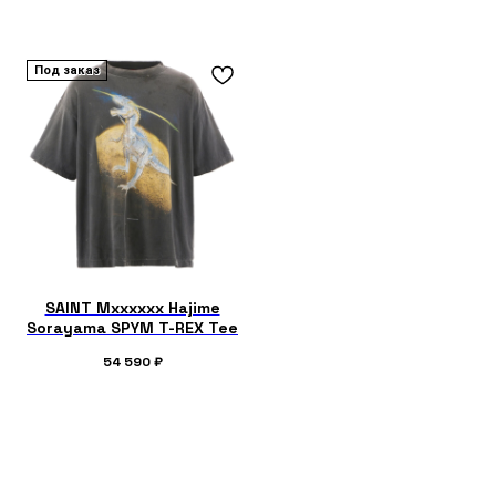
Под заказ
SAINT Mxxxxxx Hajime
Sorayama SPYM T-REX Tee
54 590
₽