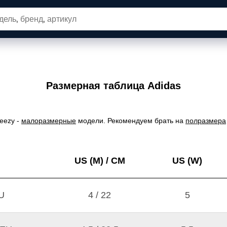
вары
Новые релизы
SALE
Одеж
Размерная таблица Adidas
eezy -
малоразмерные
модели. Рекомендуем брать на
полразмера
US (M) / CM
US (W)
U
4 / 22
5