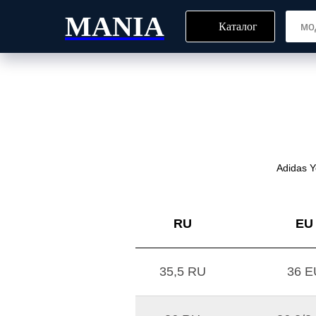
MANIA
Каталог
Главная
Блог
Все то
Adidas Y
RU
EU
35,5 RU
36 E