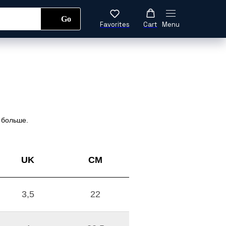
Go
Favorites
Cart
Menu
да
Обувь
Аксессуары
больше.
UK
CM
3,5
22