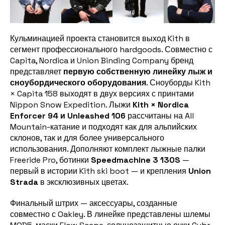
Кульминацией проекта становится выход Kith в
сегмент профессионального hardgoods. Совместно с
Capita, Nordica и Union Binding Company бренд
представляет
первую собственную линейку лыж и
сноубордического оборудования
. Сноуборды Kith
× Capita 158 выходят в двух версиях с принтами
Nippon Snow Expedition. Лыжи
Kith × Nordica
Enforcer 94 и Unleashed 106
рассчитаны на All
Mountain-катание и подходят как для альпийских
склонов, так и для более универсального
использования. Дополняют комплект лыжные палки
Freeride Pro, ботинки
Speedmachine 3 130S
—
первый в истории Kith ski boot — и крепления
Union
Strada
в эксклюзивных цветах.
Финальный штрих — аксессуары, созданные
совместно с Oakley. В линейке представлены шлемы