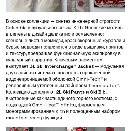
В основе коллекции — синтез инженерной строгости
Columbia и визуального языка Kith. Японские мотивы
вплетены в дизайн деликатно и осмысленно:
кленовые листья момидзи, краснокоронные журавли и
бурые медведи появляются в виде вышивки, принтов
и текстур, превращая функциональную экипировку в
культурный нарратив. Ключевым элементом
выступает
3L Ski Interchange™ Jacket
— модульная
двухслойная система с полностью проклеенной
водонепроницаемой оболочкой Omni-Tech™ и
реверсивным утеплённым лайнером Thermarator™.
Коллекцию дополняют
2L Ski Pants и Ski Bib
,
выстроенные как часть единого горного костюма, с
подкладкой Omni-Heat™ Infinity, фирменным
монограммированием Kith и полноценным набором
mountain-ready функций.