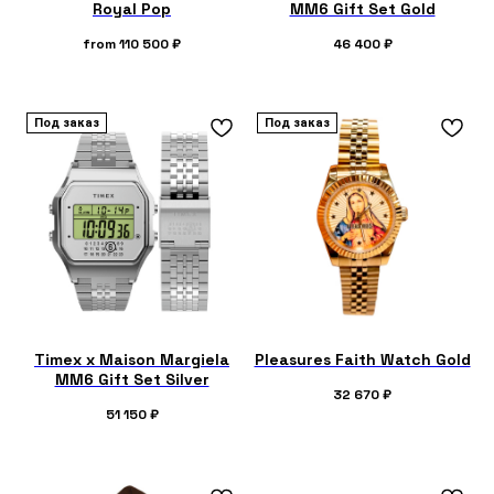
Royal Pop
MM6 Gift Set Gold
from
110 500
₽
46 400
₽
Под заказ
Под заказ
Timex x Maison Margiela
Pleasures Faith Watch Gold
MM6 Gift Set Silver
32 670
₽
51 150
₽