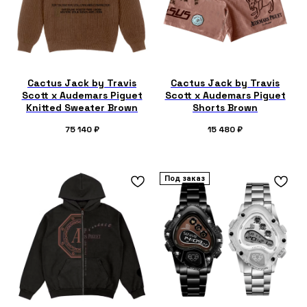
Cactus Jack by Travis
Cactus Jack by Travis
Scott x Audemars Piguet
Scott x Audemars Piguet
Knitted Sweater Brown
Shorts Brown
75 140
₽
15 480
₽
Под заказ