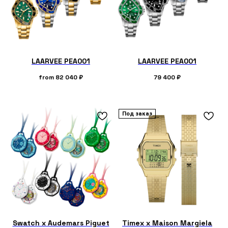
LAARVEE PEA001
LAARVEE PEA001
from
82 040
₽
79 400
₽
Под заказ
Swatch x Audemars Piguet
Timex x Maison Margiela