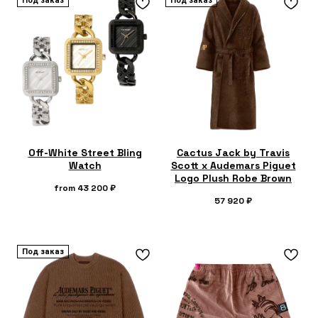
Под заказ
Под заказ
Off-White Street Bling
Cactus Jack by Travis
Watch
Scott x Audemars Piguet
Logo Plush Robe Brown
from
43 200
₽
57 920
₽
Под заказ