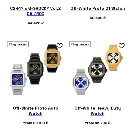
C2H4® x G-SHOCK® Vol.2
Off-White Proto 01 Watch
GA-2100
30 500
₽
44 420
₽
Под заказ
Под заказ
Off-White Proto Auto
Off-White Heavy Duty
Watch
Watch
from
60 100
₽
from
45 700
₽