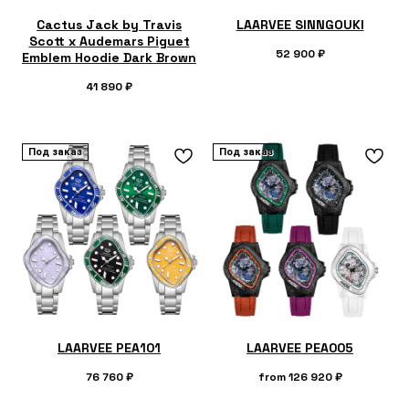
Cactus Jack by Travis
LAARVEE SINNGOUKI
Scott x Audemars Piguet
52 900
₽
Emblem Hoodie Dark Brown
41 890
₽
Под заказ
Под заказ
LAARVEE PEA101
LAARVEE PEA005
76 760
₽
from
126 920
₽